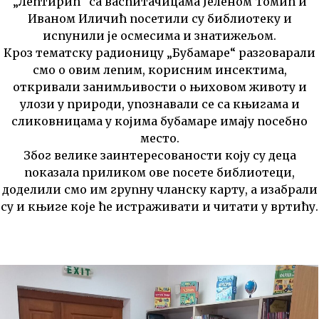
„Лептирић“ са васпитачицама Јеленом Томић и
Иваном Иличић посетили су библиотеку и
испунили је осмесима и знатижељом.
Кроз тематску радионицу „Бубамаре“ разговарали
смо о овим лепим, корисним инсектима,
откривали занимљивости о њиховом животу и
улози у природи, упознавали се са књигама и
сликовницама у којима бубамаре имају посебно
место.
Због велике заинтересованости коју су деца
показала приликом ове посете библиотеци,
доделили смо им групну чланску карту, а изабрали
су и књиге које ће истраживати и читати у вртићу.