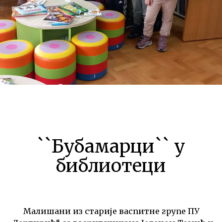
``Бубамарци`` у
библиотеци
Малишани из старије васпитне групе ПУ