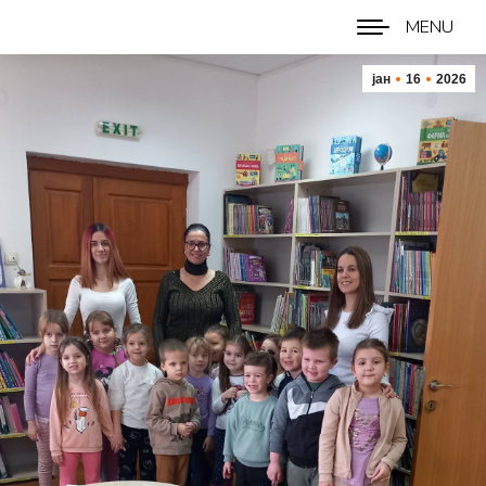
MENU
јан
16
2026