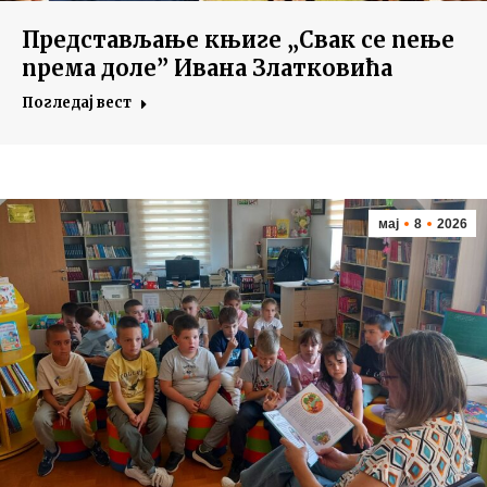
Представљање књиге „Свак се пење
према доле” Ивана Златковића
Погледај вест
мај
8
2026