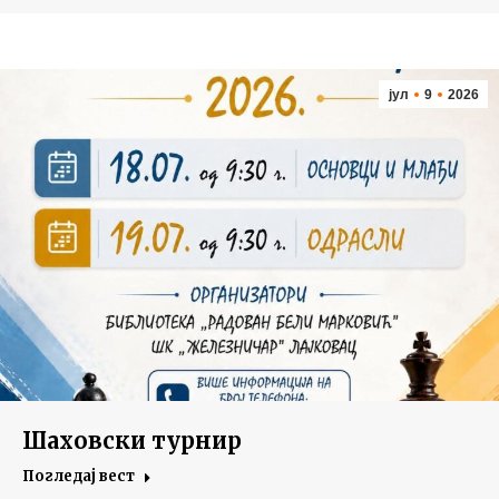
јул
9
2026
Шаховски турнир
Погледај вест