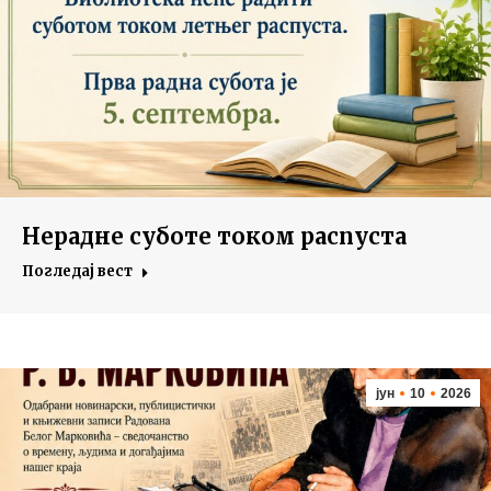
Нерадне суботе током распуста
Погледај вест
јун
10
2026