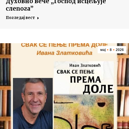
Духовно вече „Господ исцељује
слепога”
Погледај вест
мај
8
2026