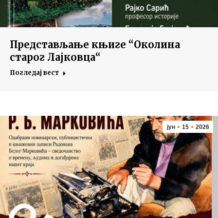
Представљање књиге “Околина
старог Лајковца“
Погледај вест
јун
15
2026