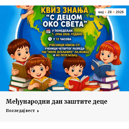
мај
28
2026
Међународни дан заштите деце
Погледај вест