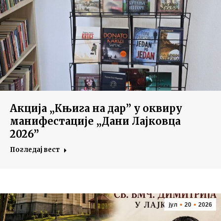
Акција „Књига на дар” у оквиру
манифестације „Дани Лајковца
2026”
Погледај вест
јул
20
2026