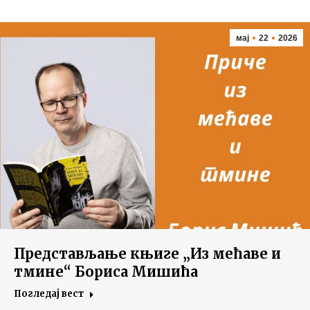
мај
22
2026
Представљање књиге „Из мећаве и
тмине“ Бориса Мишића
Погледај вест