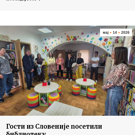
мај
14
2026
Гости из Словеније посетили
библиотеку