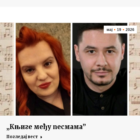
мај
19
2026
„Књиге међу песмама”
Погледај вест