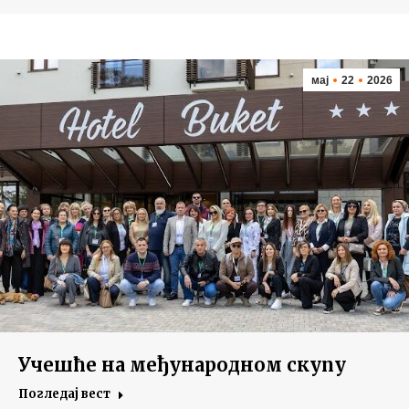
мај
22
2026
Учешће на међународном скупу
Погледај вест