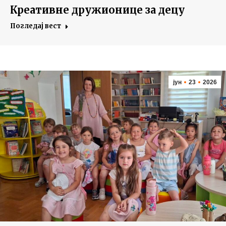
Креативне дружионице за децу
Погледај вест
јун
23
2026