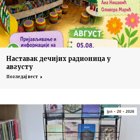
Наставак дечијих радионица у
августу
Погледај вест
јул
20
2026