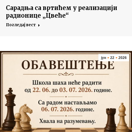
Сарадња са вртићем у реализацији
радионице „Цвеће“
Погледај вест
јун
22
2026