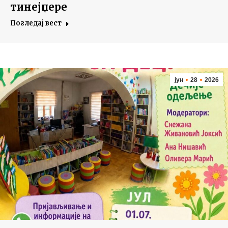
тинејџере
Погледај вест
јун
28
2026