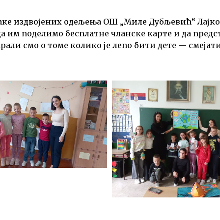
аке издвојених одељења ОШ „Миле Дубљевић“ Лајко
а им поделимо бесплатне чланске карте и да предс
рали смо о томе колико је лепо бити дете — смејати