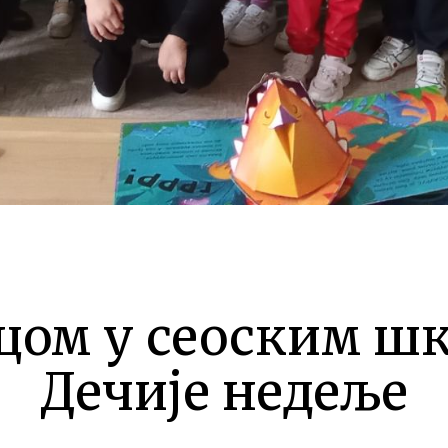
цом у сеоским ш
Дечије недеље