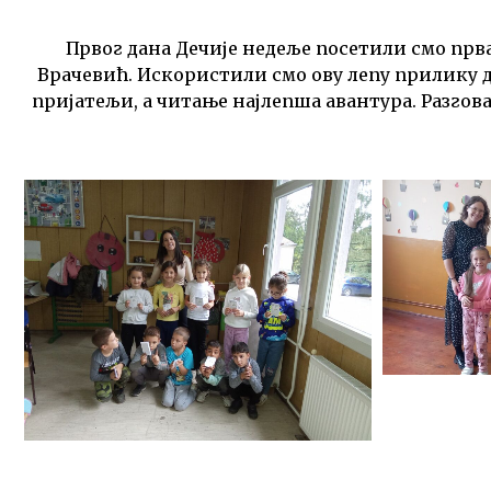
Првог дана Дечије недеље посетили смо прв
Врачевић. Искористили смо ову лепу прилику д
пријатељи, а читање најлепша авантура. Разгова