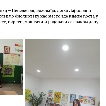
вац – Пепељевац, Боговађа, Доњи Лајковац и
тавимо библиотеку као место где књиге постају
 се, играти, маштати и радовати се сваком дану.