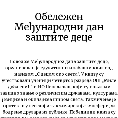
Обележен
Међународни дан
заштите деце
Поводом Међународног дана заштите деце,
организован је едукативни и забавни квиз под
називом „С децом око света“. У квизу су
учествовали ученици четвртог разреда ОШ „Миле
Дубљевић“ и ИО Пепељевац, који су показали
завидно знање о различитим државама, културама,
језицима и обичајима широм света. Такмичење је
протекло у веселој и такмичарској атмосфери, уз
бодрење другара из публике. Победници квиза су