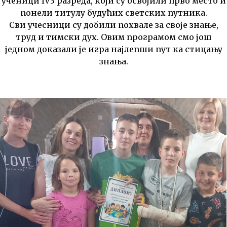
ученици IV3 разреда, који су освојили прво место и
понели титулу будућих светских путника.
Сви учесници су добили похвале за своје знање,
труд и тимски дух. Овим програмом смо још
једном доказали је игра најлепши пут ка стицању
знања.