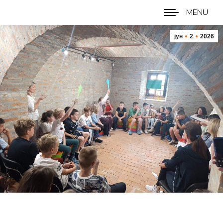
MENU
јун
2
2026