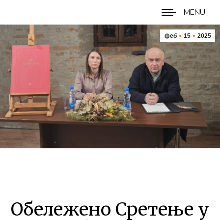
MENU
феб
15
2025
Обележено Сретење у