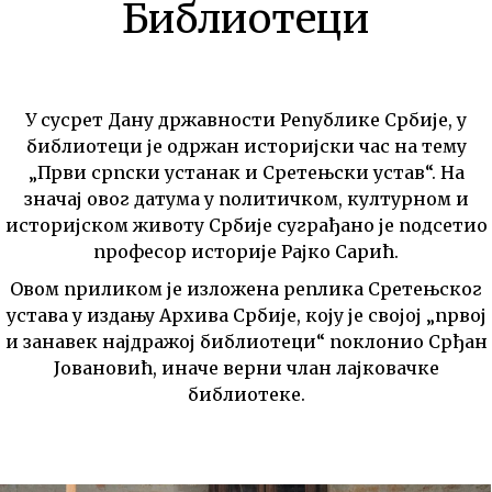
Библиотеци
У сусрет Дану државности Републике Србије, у
библиотеци је одржан историјски час на тему
„Први српски устанак и Сретењски устав“. На
значај овог датума у политичком, културном и
историјском животу Србије суграђано је подсетио
професор историје Рајко Сарић.
Овом приликом је изложена реплика Сретењског
устава у издању Архива Србије, коју је својој „првој
и занавек најдражој библиотеци“ поклонио Срђан
Јовановић, иначе верни члан лајковачке
библиотеке.