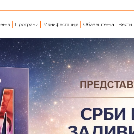
ења
Програми
Манифестације
Обавештења
Вести