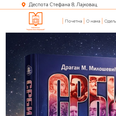
Деспота Стефана 8, Лајковац
Почетна
О нама
Одељ