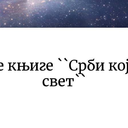
књиге ``Срби ко
свет``