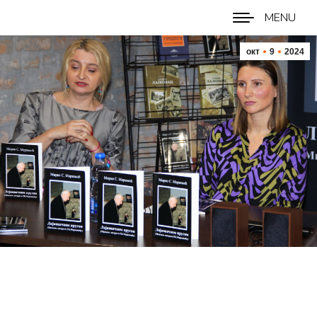
MENU
окт
9
2024