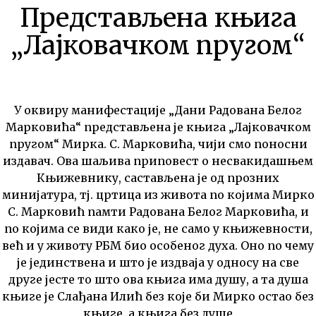
Представљeна књига
„Лајковачком пругом“
У оквиру манифестације „Дани Радована Белог
Марковића“ представљена је књига „Лајковачком
пругом“ Мирка. С. Марковића, чији смо поносни
издавач. Ова шаљива приповест о несвакидашњем
Књижевнику, састављена је од прозних
минијатура, тј. цртица из живота по којима Мирко
С. Марковић памти Радована Белог Марковића, и
по којима се види како је, не само у књижевности,
већ и у животу РБМ био особеног духа. Оно по чему
је јединствена и што је издваја у односу на све
друге јесте то што ова књига има душу, а та душа
књиге је Слађана Илић без које би Мирко остао без
књиге, а књига без душе