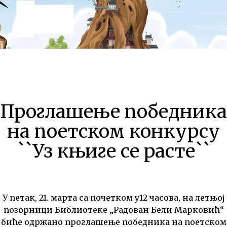
Проглашење победника
на поетском конкурсу
``Уз књиге се расте``
У петак, 21. марта са почетком у12 часова, на летњој
позорници Библиотеке „Радован Бели Марковић“
биће одржано проглашење победника на поетском