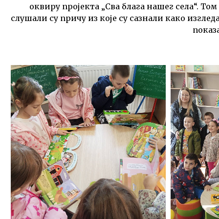
оквиру пројекта „Сва блага нашег села“. Т
слушали су причу из које су сазнали како изглед
показ