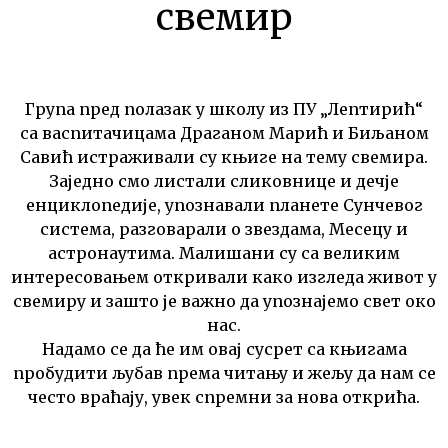
свемир
Група пред полазак у школу из ПУ „Лептирић“
са васпитачицама Драганом Марић и Биљаном
Савић истраживали су књиге на тему свемира.
Заједно смо листали сликовнице и дечје
енциклопедије, упознавали планете Сунчевог
система, разговарали о звездама, Месецу и
астронаутима. Малишани су са великим
интересовањем откривали како изгледа живот у
свемиру и зашто је важно да упознајемо свет око
нас.
Надамо се да ће им овај сусрет са књигама
пробудити љубав према читању и жељу да нам се
често враћају, увек спремни за нова открића.