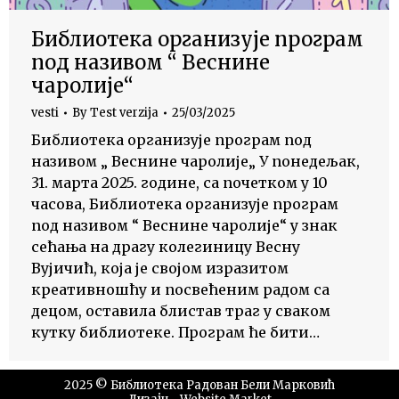
Библиотека организује програм
под називом “ Веснине
чаролије“
vesti
By
Test verzija
25/03/2025
Библиотека организује програм под
називом „ Веснине чаролије„ У понедељак,
31. марта 2025. године, са почетком у 10
часова, Библиотека организује програм
под називом “ Веснине чаролије“ у знак
сећања на драгу колегиницу Весну
Вујичић, која је својом изразитом
креативношћу и посвећеним радом са
децом, оставила блистав траг у сваком
кутку библиотеке. Програм ће бити…
2025 © Библиотека Радован Бели Марковић