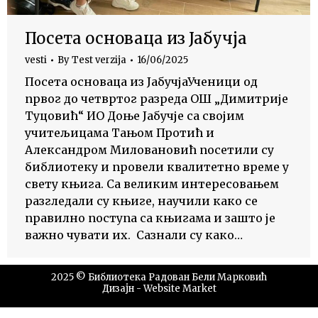
Посета основаца из Јабучја
vesti
By
Test verzija
16/06/2025
Посета основаца из ЈабучјаУченици oд
првог до четвртог разреда ОШ „Димитрије
Туцовић“ ИО Доње Јабучје са својим
учитељицама Тањом Протић и
Александром Миловановић посетили су
библиотеку и провели квалитетно време у
свету књига. Са великим интересовањем
разгледали су књиге, научили како се
правилно поступа са књигама и зашто је
важно чувати их. Сазнали су како…
2025 © Библиотека Радован Бели Марковић
Дизајн -
Website Market