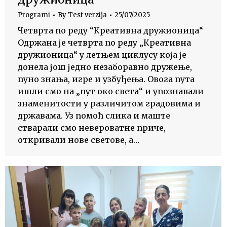
Programi
By
Test verzija
25/07/2025
Четврта по реду “Креативна дружионица“
Одржана је четврта по реду „Креативна
дружионица“ у летњем циклусу која је
донела још једно незаборавно дружење,
пуно знања, игре и узбуђења. Овога пута
ишли смо на „пут око света“ и упознавали
знаменитости у различитом градовима и
државама. Уз помоћ слика и маште
стварали смо невероватне приче,
откривали нове светове, а…