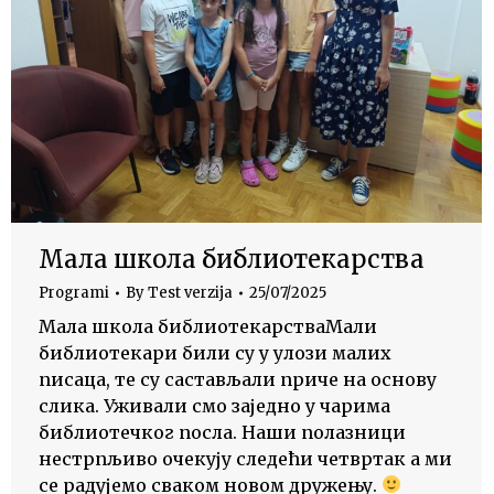
Мала школа библиотекарства
Programi
By
Test verzija
25/07/2025
Мала школа библиотекарстваМали
библиотекари били су у улози малих
писаца, те су састављали приче на основу
слика. Уживали смо заједно у чарима
библиотечког посла. Наши полазници
нестрпљиво очекују следећи четвртак а ми
се радујемо сваком новом дружењу.