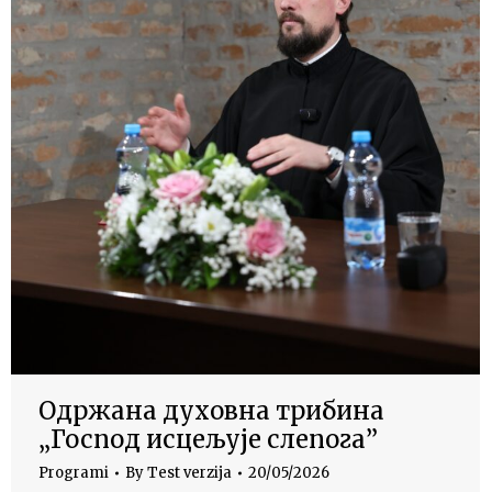
Одржана духовна трибина
„Господ исцељује слепога”
Programi
By
Test verzija
20/05/2026