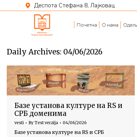
Деспота Стефана 8, Лајковац
Почетна
О нама
Одељ
Daily Archives:
04/06/2026
Базе установа културе на RS и
СРБ доменима
vesti
By
Test verzija
04/06/2026
Базе установа културе на RS и СРБ