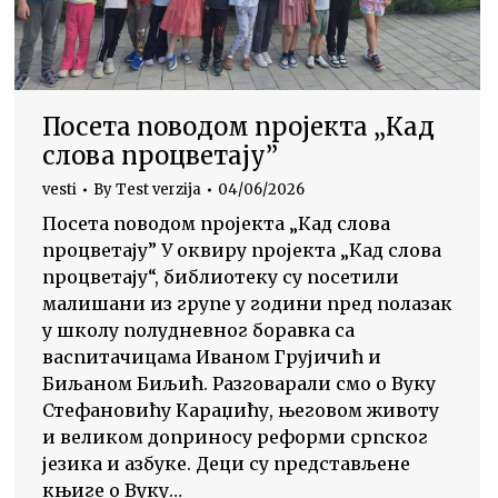
Посета поводом пројекта „Кад
слова процветају”
vesti
By
Test verzija
04/06/2026
Посета поводом пројекта „Кад слова
процветају” У оквиру пројекта „Кад слова
процветају“, библиотеку су посетили
малишани из групе у години пред полазак
у школу полудневног боравка са
васпитачицама Иваном Грујичић и
Биљаном Биљић. Разговарали смо о Вуку
Стефановићу Караџићу, његовом животу
и великом доприносу реформи српског
језика и азбуке. Деци су представљене
књиге о Вуку…