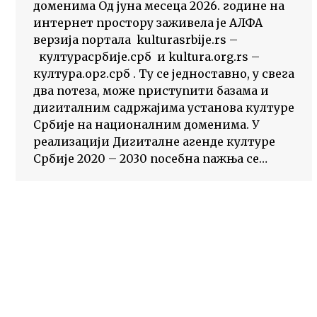
доменима Од јуна месеца 2026. године на
интернет простору заживела је АЛФА
верзија портала kulturasrbije.rs –
културасрбије.срб и kultura.org.rs –
култура.орг.срб . Ту се једноставно, у свега
два потеза, може приступити базама и
дигиталним садржајима установа културе
Србије на националним доменима. У
реализацији Дигиталне агенде културе
Србије 2020 – 2030 посебна пажња се…