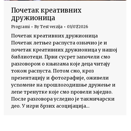
Почетак креативних
дружионица
Programi
By
Test verzija
03/07/2026
Почетак креативних дружионица
Почетак летњег распуста означио је и
почетак креативних дружионица у нашој
библиотеци. Први сусрет започели смо
разговором о књигама које деца читају
током распуста. Потом смо, кроз
презентацију и фотографије, оживели
успомене на прошлогодишње дружење и
лепе тренутке које смо провели заједно.
После разговора уследио је такмичарски
део. У игри брзих асоцијација…