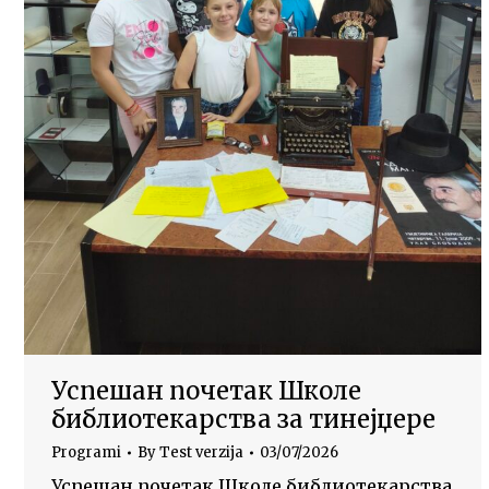
Успешан почетак Школе
библиотекарства за тинејџере
Programi
By
Test verzija
03/07/2026
Успешан почетак Школе библиотекарства