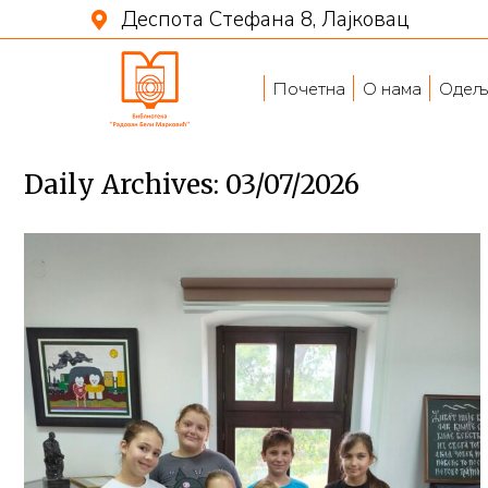
Деспота Стефана 8, Лајковац
Почетна
О нама
Одељ
Daily Archives:
03/07/2026